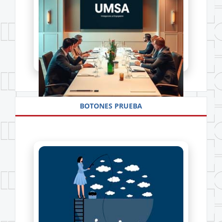
Accede a las convocatorias.
Ver detalles
BOTONES PRUEBA
CONVOCATORIA UMSA
Más información
Accede a los cursos de capacitación.
Ver detalles