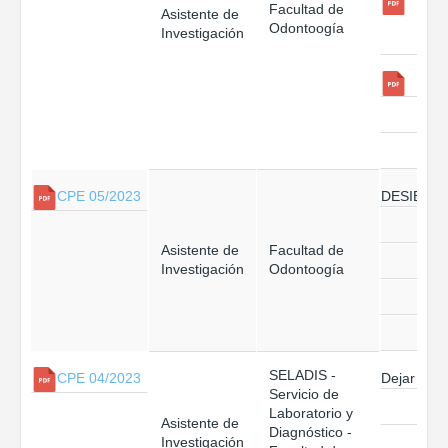
Facultad de
Asistente de
Odontoogía
Investigación
DESIERT
CPE 05/2023
Asistente de
Facultad de
Investigación
Odontoogía
SELADIS -
Dejar sin 
CPE 04/2023
Servicio de
Laboratorio y
Asistente de
Diagnóstico -
Investigación