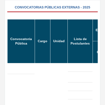
CONVOCATORIAS PÚBLICAS EXTERNAS - 2025
Evalu
Convocatoria
Lista de
Cargo
Unidad
Pública
Postulantes
Curri