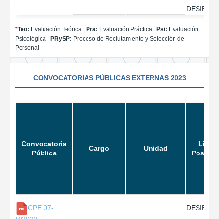
DESIERT
*
Teo:
Evaluación Teórica
Pra:
Evaluación Práctica
Psi:
Evaluación
Psicológica
PRySP:
Proceso de Reclutamiento y Selección de
Personal
CONVOCATORIAS PÚBLICAS EXTERNAS 2023
Convocatoria
Lista 
Cargo
Unidad
Pública
Postula
DESIERT
CPE 07-
B/2023