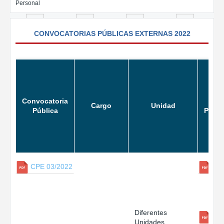
Personal
CONVOCATORIAS PÚBLICAS EXTERNAS 2022
Convocatoria
Lis
Cargo
Unidad
Pública
Postu
CPE 03/2022
Diferentes
Unidades